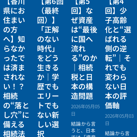
【香川
【第6回
【第5
【第4
県にお
（最終
回】な
回】少
住まい
回）】
ぜ資産
子高齢
の方
「正解
は“最後
化と“選
へ】知
のない
に国へ
ばれる
らなか
時代」
流れ
側の逆
ったで
をどう
る”のか
転”｜そ
は済ま
生きる
｜相続
れでも
されな
か｜学
税と日
変わら
い！？
歴でも
本の構
ない日
相続
エリー
造問題
本の評
の“落と
トでも
価軸
2026年05月05
し穴”に
ない新
日
2026年05月03
備える
しい選
日
結論から言
うと、日本
相続法
択
結論から言