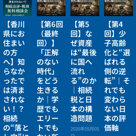
【香川
【第6回
【第5
【第4
県にお
（最終
回】な
回】少
住まい
回）】
ぜ資産
子高齢
の方
「正解
は“最後
化と“選
へ】知
のない
に国へ
ばれる
らなか
時代」
流れ
側の逆
ったで
をどう
る”のか
転”｜そ
は済ま
生きる
｜相続
れでも
されな
か｜学
税と日
変わら
い！？
歴でも
本の構
ない日
相続
エリー
造問題
本の評
の“落と
トでも
価軸
2026年05月05
日