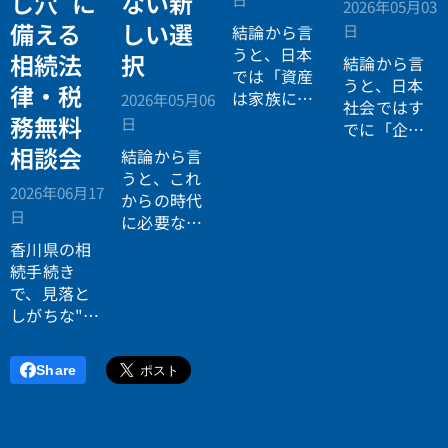
し穴”に
ない新
2026年05月03
備える
しい選
日
結論から言
うと、日本
相続法
択
結論から言
では「資産
うと、日本
律・税
は家族に引
2026年05月06
社会ではす
き継がれる
務無料
日
でに「企業
もの」とい
が人を選ぶ
相談会
結論から言
う前提があ
時代」から
うと、これ
りながら、
2026年06月17
「人が企業
からの時代
現実には
多
日
を選ぶ時
に必要なの
くの資産が
代」へと構
は「正解に
香川県の相
スムーズに
造が逆転し
乗る力」で
続手続き
次世代へ移
ています。
はなく、
自
で、見落と
転していな
分で正解を
しがちな"落
い構造
があ
設計する力
とし穴"に気
ります。
です。
づいていま
Share
すか？登
記・相続
税・遺産分
割で後悔し