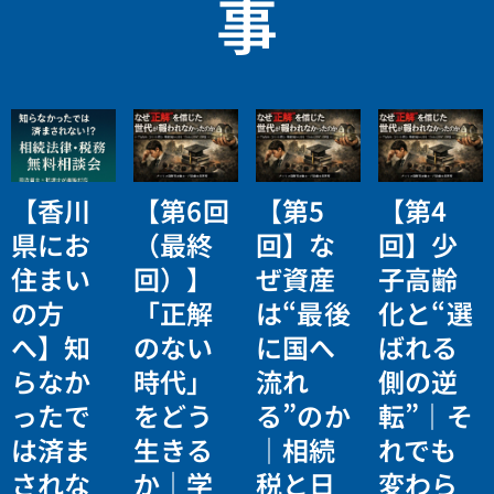
事
【香川
【第6回
【第5
【第4
県にお
（最終
回】な
回】少
住まい
回）】
ぜ資産
子高齢
の方
「正解
は“最後
化と“選
へ】知
のない
に国へ
ばれる
らなか
時代」
流れ
側の逆
ったで
をどう
る”のか
転”｜そ
は済ま
生きる
｜相続
れでも
されな
か｜学
税と日
変わら