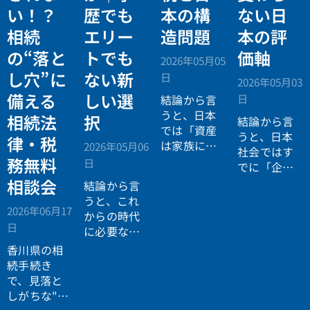
い！？
歴でも
本の構
ない日
相続
エリー
造問題
本の評
の“落と
トでも
価軸
2026年05月05
し穴”に
ない新
日
2026年05月03
備える
しい選
日
結論から言
うと、日本
相続法
択
結論から言
では「資産
うと、日本
律・税
は家族に引
2026年05月06
社会ではす
き継がれる
務無料
日
でに「企業
もの」とい
が人を選ぶ
相談会
結論から言
う前提があ
時代」から
うと、これ
りながら、
2026年06月17
「人が企業
からの時代
現実には
多
日
を選ぶ時
に必要なの
くの資産が
代」へと構
は「正解に
香川県の相
スムーズに
造が逆転し
乗る力」で
続手続き
次世代へ移
ています。
はなく、
自
で、見落と
転していな
分で正解を
しがちな"落
い構造
があ
設計する力