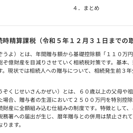
４．まとめ
続時精算課税（令和５年１２月３１日までの
うよ）とは、年間贈与額から基礎控除額「１１０万円
総ぞ億財産を目減りさせていく相続税対策です。基本、
す。現状では相続人への贈与について、相続発生前３年
ぞくじせいさんかぜい）とは、６０歳以上の父母や祖
た場合、贈与者の生涯において２５００万円を特別控除
続財産に全額組み込む仕組みの制度です。特徴として、
税務署への届出が生じ、暦年贈与との併用は禁止されて
なります。