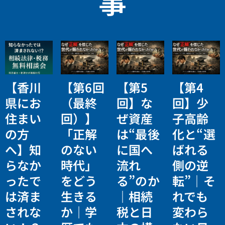
事
【香川
【第6回
【第5
【第4
県にお
（最終
回】な
回】少
住まい
回）】
ぜ資産
子高齢
の方
「正解
は“最後
化と“選
へ】知
のない
に国へ
ばれる
らなか
時代」
流れ
側の逆
ったで
をどう
る”のか
転”｜そ
は済ま
生きる
｜相続
れでも
されな
か｜学
税と日
変わら