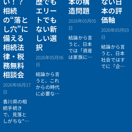
い！？
歴でも
本の構
ない日
相続
エリー
造問題
本の評
の“落と
トでも
価軸
2026年05月05
し穴”に
ない新
日
2026年05月03
備える
しい選
日
結論から言
うと、日本
相続法
択
結論から言
では「資産
うと、日本
律・税
は家族に引
2026年05月06
社会ではす
き継がれる
務無料
日
でに「企業
もの」とい
が人を選ぶ
相談会
結論から言
う前提があ
時代」から
うと、これ
りながら、
2026年06月17
「人が企業
からの時代
現実には
多
日
を選ぶ時
に必要なの
くの資産が
代」へと構
は「正解に
香川県の相
スムーズに
造が逆転し
乗る力」で
続手続き
次世代へ移
ています。
はなく、
自
で、見落と
転していな
分で正解を
しがちな"落
い構造
があ
設計する力
とし穴"に気
ります。