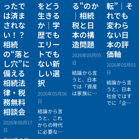
ったで
をどう
る”のか
転”｜そ
は済ま
生きる
｜相続
れでも
されな
か｜学
税と日
変わら
い！？
歴でも
本の構
ない日
相続
エリー
造問題
本の評
の“落と
トでも
価軸
2026年05月05
し穴”に
ない新
日
2026年05月03
備える
しい選
日
結論から言
うと、日本
相続法
択
結論から言
では「資産
うと、日本
律・税
は家族に引
2026年05月06
社会ではす
き継がれる
務無料
日
でに「企業
もの」とい
が人を選ぶ
相談会
結論から言
う前提があ
時代」から
うと、これ
りながら、
2026年06月17
「人が企業
からの時代
現実には
多
日
を選ぶ時
に必要なの
くの資産が
代」へと構
は「正解に