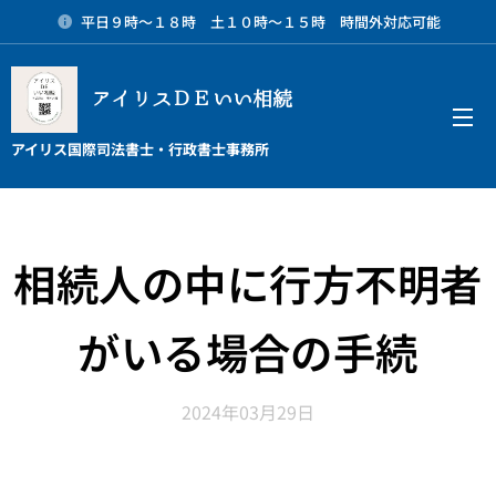
平日９時～１８時 土１０時～１５時 時間外対応可能
アイリスＤＥいい相続
メニュー
アイリス国際司法書士・行政書士事務所
相続人の中に行方不明者
がいる場合の手続
2024年03月29日