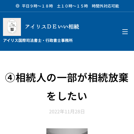
平日９時～１８時 土１０時～１５時 時間外対応可能
アイリスＤＥいい相続
メニュー
アイリス国際司法書士・行政書士事務所
④相続人の一部が相続放棄
をしたい
2022年11月28日