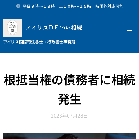
平日９時～１８時 土１０時～１５時 時間外対応可能
アイリスＤＥいい相続
メニュー
アイリス国際司法書士・行政書士事務所
根抵当権の債務者に相続
発生
2023年07月28日