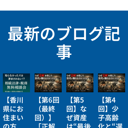
最新のブログ記
事
【香川
【第6回
【第5
【第4
県にお
（最終
回】な
回】少
住まい
回）】
ぜ資産
子高齢
の方
「正解
は“最後
化と“選