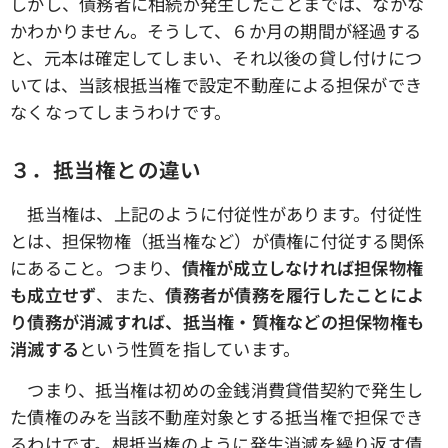
しかし、債務者に相続が発生したことまでは、なかな
かわかりません。そうして、６か月の期間が経過する
と、元本は確定してしまい、それ以後の貸し付けにつ
いては、当該根抵当権で設定不動産による担保ができ
なくなってしまうわけです。
３．抵当権との違い
抵当権は、上記のように付従性があります。付従性
とは、担保物権（抵当権など）が債権に付従する関係
にあること。つまり、
債権が成立しなければ担保物権
も成立せず
、また、
債務者が債務を履行したことによ
り債務が消滅すれば、抵当権・質権などの担保物権も
消滅する
という性質を指しています。
つまり、抵当権は初めの金銭消費貸借契約で発生し
た債権のみを当該不動産対象とする抵当権で担保でき
るわけです。根抵当権のように発生消滅を繰り返す債