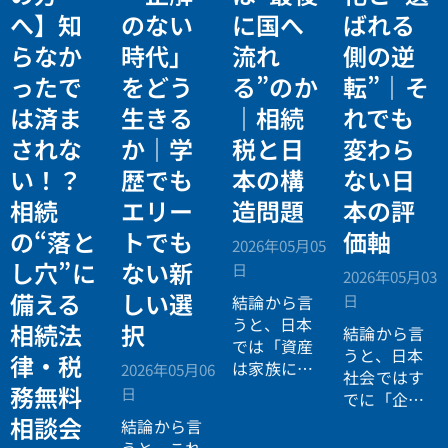
へ】知
のない
に国へ
ばれる
らなか
時代」
流れ
側の逆
ったで
をどう
る”のか
転”｜そ
は済ま
生きる
｜相続
れでも
されな
か｜学
税と日
変わら
い！？
歴でも
本の構
ない日
相続
エリー
造問題
本の評
の“落と
トでも
価軸
2026年05月05
し穴”に
ない新
日
2026年05月03
備える
しい選
日
結論から言
うと、日本
相続法
択
結論から言
では「資産
うと、日本
律・税
は家族に引
2026年05月06
社会ではす
き継がれる
務無料
日
でに「企業
もの」とい
が人を選ぶ
相談会
結論から言
う前提があ
時代」から