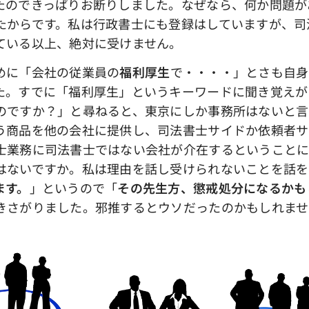
たのできっぱりお断りしました。なぜなら、何か問題が
たからです。私は行政書士にも登録はしていますが、司
ている以上、絶対に受けません。
めに「会社の従業員の
福利厚生
で・・・・」とさも自身
た。すでに「福利厚生」というキーワードに聞き覚えが
のですか？」と尋ねると、東京にしか事務所はないと言
う商品を他の会社に提供し、司法書士サイドか依頼者サ
士業務に司法書士ではない会社が介在するということに
はないですか。私は理由を話し受けられないことを話を
ます。
」というので「
その先生方、懲戒処分になるかも
きさがりました。邪推するとウソだったのかもしれませ