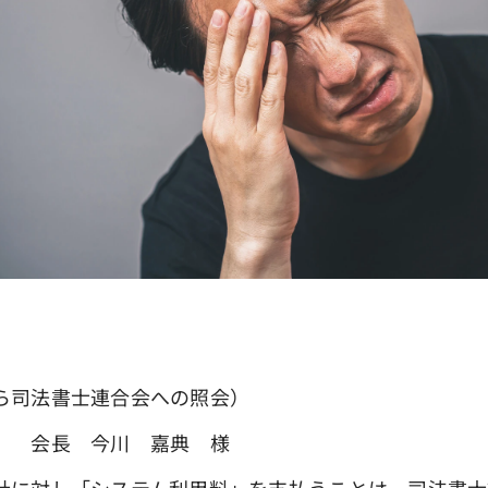
ら司法書士連合会への照会）
会 会長 今川 嘉典 様
社に対し「システム利用料」を支払うことは、司法書士