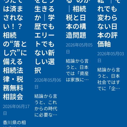
は済ま
生きる
｜相続
れでも
されな
か｜学
税と日
変わら
い！？
歴でも
本の構
ない日
相続
エリー
造問題
本の評
の“落と
トでも
価軸
2026年05月05
し穴”に
ない新
日
2026年05月03
備える
しい選
日
結論から言
うと、日本
相続法
択
結論から言
では「資産
うと、日本
律・税
は家族に引
2026年05月06
社会ではす
き継がれる
務無料
日
でに「企業
もの」とい
が人を選ぶ
相談会
結論から言
う前提があ
時代」から
うと、これ
りながら、
2026年06月17
「人が企業
からの時代
現実には
多
日
を選ぶ時
に必要なの
くの資産が
代」へと構
は「正解に
香川県の相
スムーズに
造が逆転し
乗る力」で