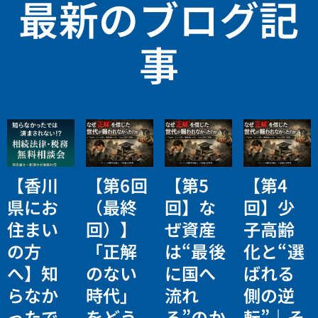
最新のブログ記
事
【香川
【第6回
【第5
【第4
県にお
（最終
回】な
回】少
住まい
回）】
ぜ資産
子高齢
の方
「正解
は“最後
化と“選
へ】知
のない
に国へ
ばれる
らなか
時代」
流れ
側の逆
ったで
をどう
る”のか
転”｜そ