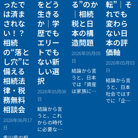
ったで
をどう
る”のか
転”｜そ
は済ま
生きる
｜相続
れでも
されな
か｜学
税と日
変わら
い！？
歴でも
本の構
ない日
相続
エリー
造問題
本の評
の“落と
トでも
価軸
2026年05月05
し穴”に
ない新
日
2026年05月03
備える
しい選
日
結論から言
うと、日本
相続法
択
結論から言
では「資産
うと、日本
律・税
は家族に引
2026年05月06
社会ではす
き継がれる
務無料
日
でに「企業
もの」とい
が人を選ぶ
相談会
結論から言
う前提があ
時代」から
うと、これ
りながら、
2026年06月17
「人が企業
からの時代
現実には
多
日
を選ぶ時
に必要なの
くの資産が
代」へと構
は「正解に
香川県の相