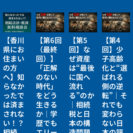
【香川
【第6回
【第5
【第4
県にお
（最終
回】な
回】少
住まい
回）】
ぜ資産
子高齢
の方
「正解
は“最後
化と“選
へ】知
のない
に国へ
ばれる
らなか
時代」
流れ
側の逆
ったで
をどう
る”のか
転”｜そ
は済ま
生きる
｜相続
れでも
されな
か｜学
税と日
変わら
い！？
歴でも
本の構
ない日
相続
エリー
造問題
本の評