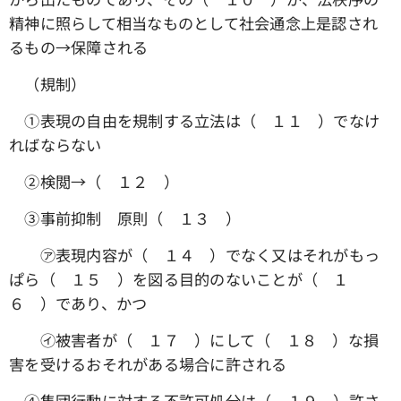
精神に照らして相当なものとして社会通念上是認され
るもの→保障される
（規制）
①表現の自由を規制する立法は（ １１ ）でなけ
ればならない
➁検閲→（ １２ ）
③事前抑制 原則（ １３ ）
㋐表現内容が（ １４ ）でなく又はそれがもっ
ぱら（ １５ ）を図る目的のないことが（ １
６ ）であり、かつ
㋑被害者が（ １７ ）にして（ １８ ）な損
害を受けるおそれがある場合に許される
④集団行動に対する不許可処分は（ １９ ）許さ