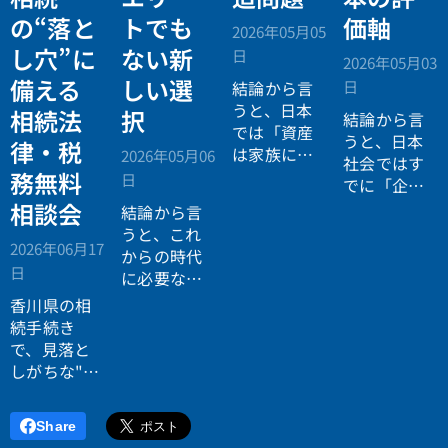
の“落と
トでも
価軸
2026年05月05
し穴”に
ない新
日
2026年05月03
備える
しい選
日
結論から言
うと、日本
相続法
択
結論から言
では「資産
うと、日本
律・税
は家族に引
2026年05月06
社会ではす
き継がれる
務無料
日
でに「企業
もの」とい
が人を選ぶ
相談会
結論から言
う前提があ
時代」から
うと、これ
りながら、
2026年06月17
「人が企業
からの時代
現実には
多
日
を選ぶ時
に必要なの
くの資産が
代」へと構
は「正解に
香川県の相
スムーズに
造が逆転し
乗る力」で
続手続き
次世代へ移
ています。
はなく、
自
で、見落と
転していな
分で正解を
しがちな"落
い構造
があ
設計する力
とし穴"に気
ります。
です。
づいていま
Share
すか？登