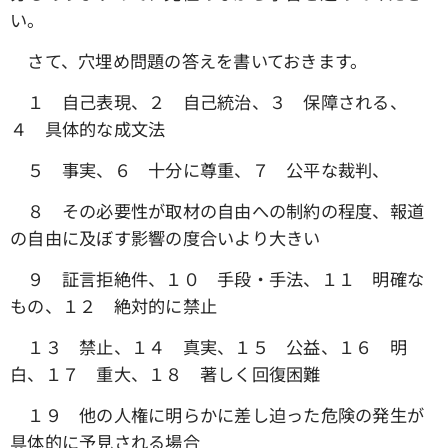
い。
さて、穴埋め問題の答えを書いておきます。
１ 自己表現、２ 自己統治、３ 保障される、
４ 具体的な成文法
５ 事実、６ 十分に尊重、７ 公平な裁判、
８ その必要性が取材の自由への制約の程度、報道
の自由に及ぼす影響の度合いより大きい
９ 証言拒絶件、１０ 手段・手法、１１ 明確な
もの、１２ 絶対的に禁止
１３ 禁止、１４ 真実、１５ 公益、１６ 明
白、１７ 重大、１８ 著しく回復困難
１９ 他の人権に明らかに差し迫った危険の発生が
具体的に予見される場合