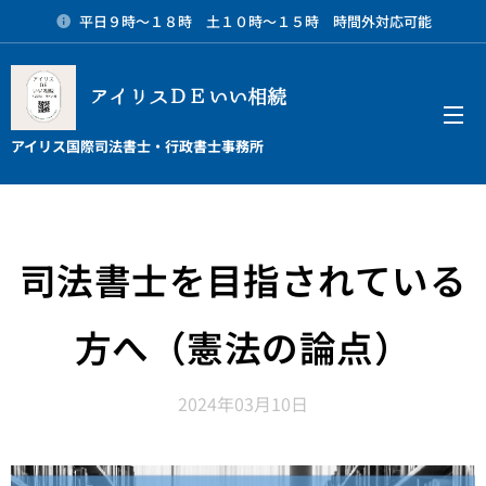
平日９時～１８時 土１０時～１５時 時間外対応可能
アイリスＤＥいい相続
メニュー
アイリス国際司法書士・行政書士事務所
司法書士を目指されている
方へ（憲法の論点）
2024年03月10日