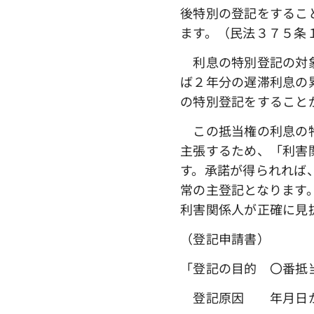
後特別の登記をするこ
ます。（民法３７５条
利息の特別登記の対象
ば２年分の遅滞利息の
の特別登記をすること
この抵当権の利息の特
主張するため、「利害
す。承諾が得られれば
常の主登記となります
利害関係人が正確に見
（登記申請書）
「登記の目的 〇番抵
登記原因 年月日か