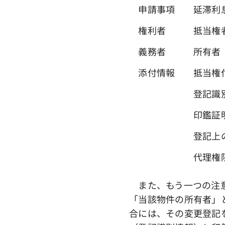
申請事項 延滞利息
権利者 抵当権
義務者 所有者
添付情報 抵当権付
登記識別情報（
印鑑証明書（
登記上の利害関係
代理権限証
また、もう一つの注意
「当該物件の所有者」
合には、その変更登記