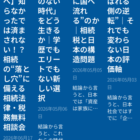
へ】知
のない
に国へ
ばれる
らなか
時代」
流れ
側の逆
ったで
をどう
る”のか
転”｜そ
は済ま
生きる
｜相続
れでも
されな
か｜学
税と日
変わら
い！？
歴でも
本の構
ない日
相続
エリー
造問題
本の評
の“落と
トでも
価軸
2026年05月05
し穴”に
ない新
日
2026年05月03
備える
しい選
日
結論から言
うと、日本
相続法
択
結論から言
では「資産
うと、日本
律・税
は家族に引
2026年05月06
社会ではす
き継がれる
務無料
日
でに「企業
もの」とい
が人を選ぶ
相談会
結論から言
う前提があ
時代」から
うと、これ
りながら、
2026年06月17
「人が企業
からの時代