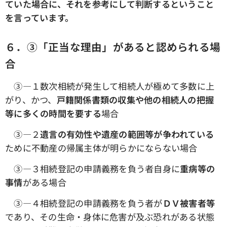
ていた場合に、それを参考にして判断するということ
を言っています。
６．③「正当な理由」があると認められる場
合
③―１数次相続が発生して相続人が極めて多数に上
がり、かつ、
戸籍関係書類の収集や他の相続人の把握
等に多くの時間を要する
場合
③―２
遺言の有効性や遺産の範囲等が争われている
ために不動産の帰属主体が明らかにならない場合
③―３相続登記の申請義務を負う者自身に
重病等の
事情
がある場合
③―４相続登記の申請義務を負う者が
ＤＶ被害者等
であり、その生命・身体に危害が及ぶ恐れがある状態