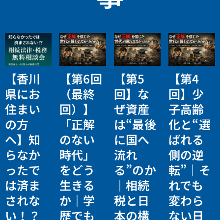
【香川
【第6回
【第5
【第4
県にお
（最終
回】な
回】少
住まい
回）】
ぜ資産
子高齢
の方
「正解
は“最後
化と“選
へ】知
のない
に国へ
ばれる
らなか
時代」
流れ
側の逆
ったで
をどう
る”のか
転”｜そ
は済ま
生きる
｜相続
れでも
されな
か｜学
税と日
変わら
い！？
歴でも
本の構
ない日