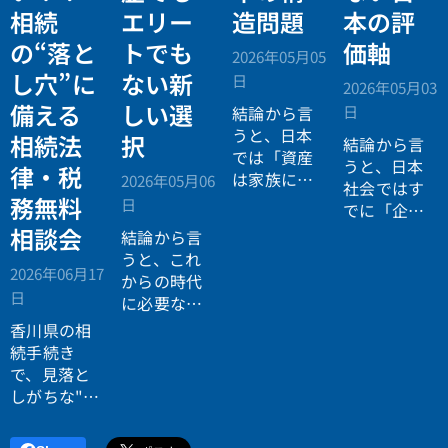
相続
エリー
造問題
本の評
の“落と
トでも
価軸
2026年05月05
し穴”に
ない新
日
2026年05月03
備える
しい選
日
結論から言
うと、日本
相続法
択
結論から言
では「資産
うと、日本
律・税
は家族に引
2026年05月06
社会ではす
き継がれる
務無料
日
でに「企業
もの」とい
が人を選ぶ
相談会
結論から言
う前提があ
時代」から
うと、これ
りながら、
2026年06月17
「人が企業
からの時代
現実には
多
日
を選ぶ時
に必要なの
くの資産が
代」へと構
は「正解に
香川県の相
スムーズに
造が逆転し
乗る力」で
続手続き
次世代へ移
ています。
はなく、
自
で、見落と
転していな
分で正解を
しがちな"落
い構造
があ
設計する力
とし穴"に気
ります。
です。
づいていま