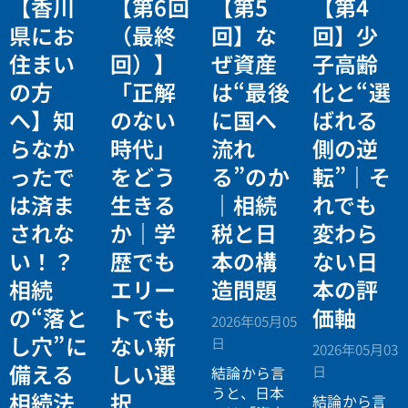
【香川
【第6回
【第5
【第4
県にお
（最終
回】な
回】少
住まい
回）】
ぜ資産
子高齢
の方
「正解
は“最後
化と“選
へ】知
のない
に国へ
ばれる
らなか
時代」
流れ
側の逆
ったで
をどう
る”のか
転”｜そ
は済ま
生きる
｜相続
れでも
されな
か｜学
税と日
変わら
い！？
歴でも
本の構
ない日
相続
エリー
造問題
本の評
の“落と
トでも
価軸
2026年05月05
し穴”に
ない新
日
2026年05月03
備える
しい選
日
結論から言
うと、日本
相続法
択
結論から言