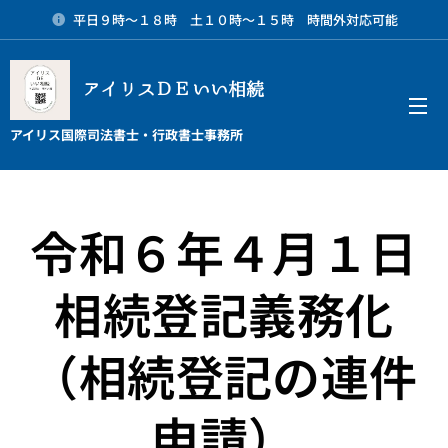
平日９時～１８時 土１０時～１５時 時間外対応可能
アイリスＤＥいい相続
メニュー
アイリス国際司法書士・行政書士事務所
令和６年４月１日
相続登記義務化
（相続登記の連件
申請）