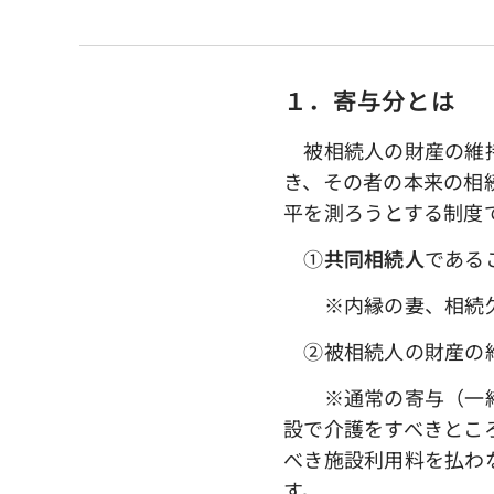
１．寄与分とは
被相続人の財産の維持
き、その者の本来の相
平を測ろうとする制度
①
共同相続人
である
※内縁の妻、相続欠
➁被相続人の財産の
※通常の寄与（一緒に
設で介護をすべきとこ
べき施設利用料を払わ
す。