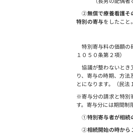
（長男の配偶者な
➁
無償で療養看護そ
特別の寄与
をしたこと
特別寄与料の価額の確
１０５０条第２項）
協議が整わないとき又
り、寄与の時期、方法
とになります。（民法
※寄与分の請求と特別
す。寄与分には期間制
①
特別寄与者が相続
➁
相続開始の時から