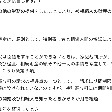
どが該当します。）
の他の労務の提供
をしたことにより、
被相続人の財産の
。
定は、原則として、特別寄与者と相続人間の協議によ
は協議をすることができないときは、家庭裁判所が、
及び程度、相続財産の額その他一切の事情を考慮して、
１０５０条第３項）
寄与料の請求の相違点の一つとして、「請求に期間制限
限は設けられていないのですが、特別寄与料には期間制
の開始及び相続人を知ったときから６か月
を経過
１年
を経過したとき