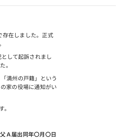
まで存在しました。正式
。
犯として起訴されまし
した。
、「満州の戸籍」という
その家の役場に通知がい
す。
生父Ａ届出同年〇月〇日