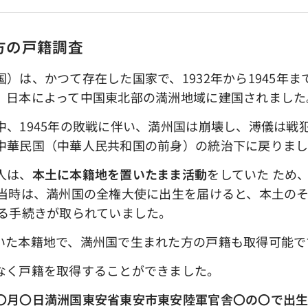
方の戸籍調査
は、かつて存在した国家で、1932年から1945年
、日本によって中国東北部の満洲地域に建国されました
中、1945年の敗戦に伴い、満州国は崩壊し、溥儀は戦
中華民国（中華人民共和国の前身）の統治下に戻りま
人は、
本土に本籍地を置いたまま活動
をしていた ため
 当時は、満州国の全権大使に出生を届けると、本土の
入る手続きが取られていました。
いた本籍地で、満州国で生まれた方の戸籍も取得可能で
なく戸籍を取得することができました。
〇月〇日満洲国東安省東安市東安陸軍官舎〇の〇で出