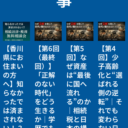
【香川
【第6回
【第5
【第4
県にお
（最終
回】な
回】少
住まい
回）】
ぜ資産
子高齢
の方
「正解
は“最後
化と“選
へ】知
のない
に国へ
ばれる
らなか
時代」
流れ
側の逆
ったで
をどう
る”のか
転”｜そ
は済ま
生きる
｜相続
れでも
されな
か｜学
税と日
変わら
い！？
歴でも
本の構
ない日