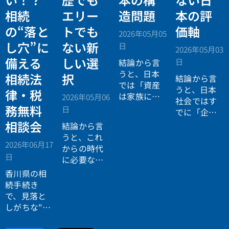
相続
エリー
造問題
本の評
の“落と
トでも
価軸
2026年05月05
し穴”に
ない新
日
2026年05月03
備える
しい選
日
結論から言
うと、日本
相続法
択
結論から言
では「資産
うと、日本
律・税
は家族に引
2026年05月06
社会ではす
き継がれる
務無料
日
でに「企業
もの」とい
が人を選ぶ
相談会
結論から言
う前提があ
時代」から
うと、これ
りながら、
2026年06月17
「人が企業
からの時代
現実には
多
日
を選ぶ時
に必要なの
くの資産が
代」へと構
は「正解に
香川県の相
スムーズに
造が逆転し
乗る力」で
続手続き
次世代へ移
ています。
はなく、
自
で、見落と
転していな
分で正解を
しがちな"落
い構造
があ
設計する力
とし穴"に気
ります。
です。