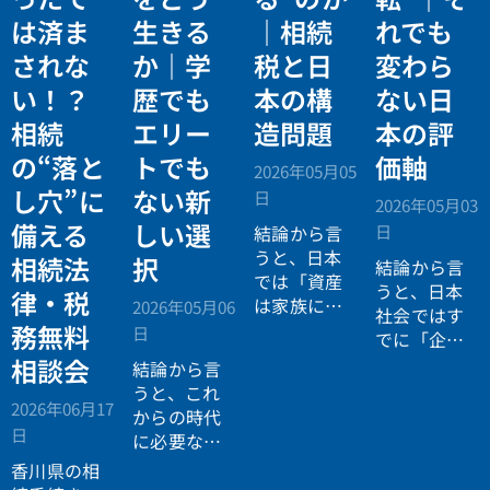
は済ま
生きる
｜相続
れでも
されな
か｜学
税と日
変わら
い！？
歴でも
本の構
ない日
相続
エリー
造問題
本の評
の“落と
トでも
価軸
2026年05月05
し穴”に
ない新
日
2026年05月03
備える
しい選
日
結論から言
うと、日本
相続法
択
結論から言
では「資産
うと、日本
律・税
は家族に引
2026年05月06
社会ではす
き継がれる
務無料
日
でに「企業
もの」とい
が人を選ぶ
相談会
結論から言
う前提があ
時代」から
うと、これ
りながら、
2026年06月17
「人が企業
からの時代
現実には
多
日
を選ぶ時
に必要なの
くの資産が
代」へと構
は「正解に
香川県の相
スムーズに
造が逆転し
乗る力」で