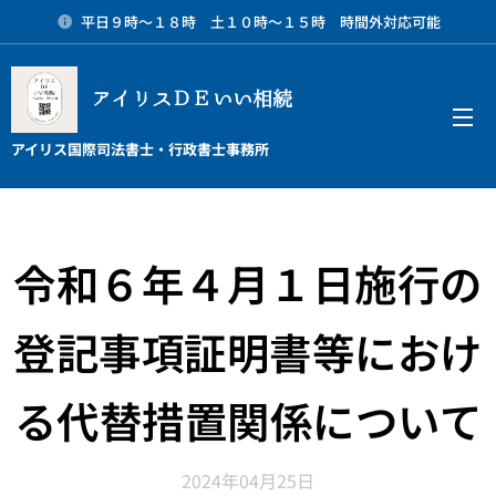
平日９時～１８時 土１０時～１５時 時間外対応可能
アイリスＤＥいい相続
メニュー
アイリス国際司法書士・行政書士事務所
令和６年４月１日施行の
登記事項証明書等におけ
る代替措置関係について
2024年04月25日