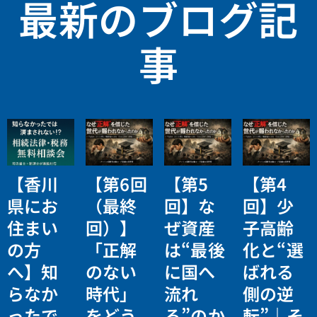
最新のブログ記
事
【香川
【第6回
【第5
【第4
県にお
（最終
回】な
回】少
住まい
回）】
ぜ資産
子高齢
の方
「正解
は“最後
化と“選
へ】知
のない
に国へ
ばれる
らなか
時代」
流れ
側の逆
ったで
をどう
る”のか
転”｜そ