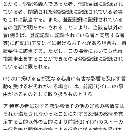
とから、登記名義人であった者、信託目録に記録され
ている者、閉鎖された登記記録に記録されている者等
もこれに該当する。また、登記記録に記録されている
者の住所が明らかにされることにより、当該者以外の
者(例えば、登記記録に記録されている者と同居する者
等)に前記(1)ア又はイに掲げるおそれがある場合も、措
置要件に該当する。ただし、この場合においても代替
措置申出をすることができるのは登記記録に記録され
ている者に限られる。
(3) 次に掲げる者が更なる心身に有害な影響を及ぼす言
動を受けるおそれがある場合には、前記(1)イ(エ)の事
由があるものとして取り扱うものとする。
ア 特定の者に対する恋愛感情その他の好意の感情又は
それが満たされなかったことに対する怨恨の感情を充
足する目的以外の目的により前記(1)イ(ア)のストーカ
ー行為等と同様の態様による行為に係る被害を受けた