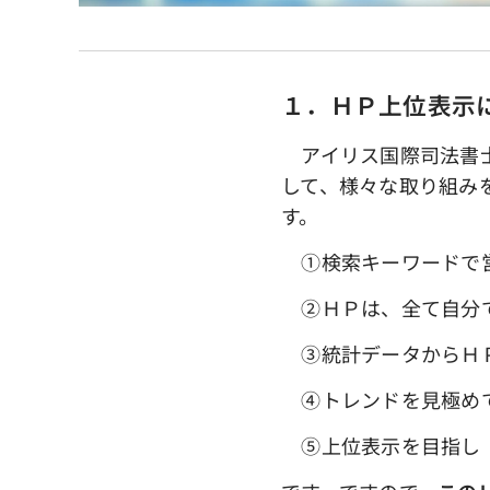
１．ＨＰ上位表示
アイリス国際司法書士
して、様々な取り組み
す。
①検索キーワードで営
➁ＨＰは、全て自分
③統計データからＨＰ
④トレンドを見極めて
➄上位表示を目指し「