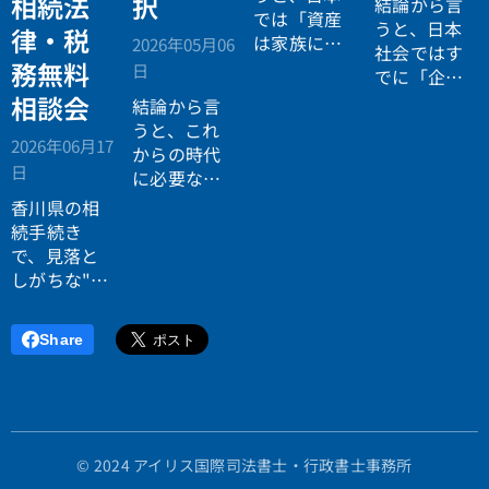
相続法
択
結論から言
では「資産
うと、日本
律・税
は家族に引
2026年05月06
社会ではす
き継がれる
務無料
日
でに「企業
もの」とい
が人を選ぶ
相談会
結論から言
う前提があ
時代」から
うと、これ
りながら、
2026年06月17
「人が企業
からの時代
現実には
多
日
を選ぶ時
に必要なの
くの資産が
代」へと構
は「正解に
香川県の相
スムーズに
造が逆転し
乗る力」で
続手続き
次世代へ移
ています。
はなく、
自
で、見落と
転していな
分で正解を
しがちな"落
い構造
があ
設計する力
とし穴"に気
ります。
です。
づいていま
Share
すか？登
記・相続
税・遺産分
割で後悔し
ないため
© 2024 アイリス国際司法書士・行政書士事務所
に、香川県