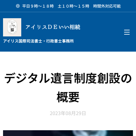
平日９時～１８時 土１０時～１５時 時間外対応可能
アイリスＤＥいい相続
メニュー
アイリス国際司法書士・行政書士事務所
デジタル遺言制度創設の
概要
2023年08月29日