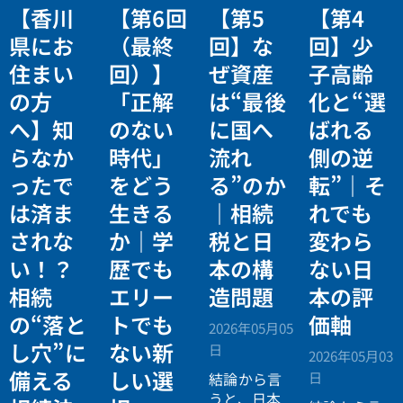
【香川
【第6回
【第5
【第4
県にお
（最終
回】な
回】少
住まい
回）】
ぜ資産
子高齢
の方
「正解
は“最後
化と“選
へ】知
のない
に国へ
ばれる
らなか
時代」
流れ
側の逆
ったで
をどう
る”のか
転”｜そ
は済ま
生きる
｜相続
れでも
されな
か｜学
税と日
変わら
い！？
歴でも
本の構
ない日
相続
エリー
造問題
本の評
の“落と
トでも
価軸
2026年05月05
し穴”に
ない新
日
2026年05月03
備える
しい選
日
結論から言
うと、日本