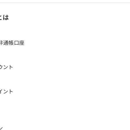
とは
通帳口座
ウント
イント
ン