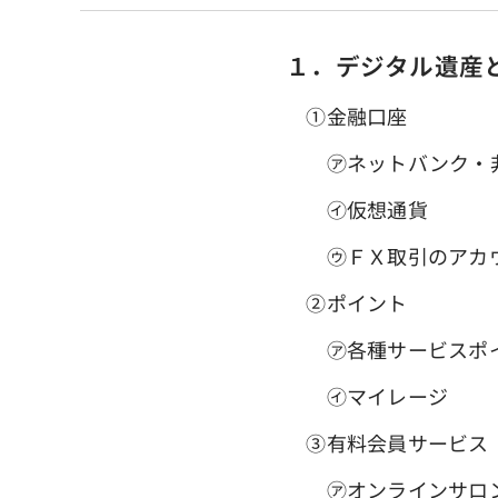
１．デジタル遺産
①金融口座
㋐ネットバンク・非
㋑仮想通貨
㋒ＦＸ取引のアカ
➁ポイント
㋐各種サービスポ
㋑マイレージ
③有料会員サービス
㋐オンラインサロ