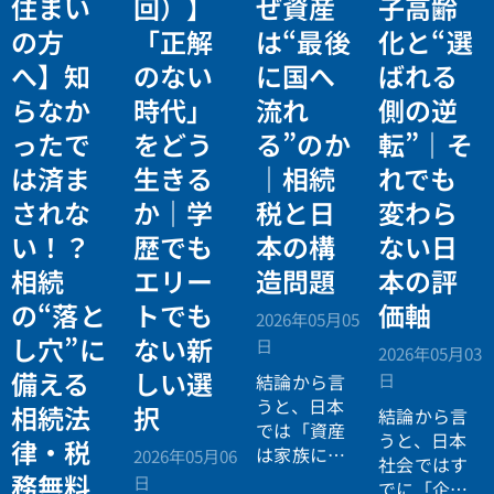
住まい
回）】
ぜ資産
子高齢
の方
「正解
は“最後
化と“選
へ】知
のない
に国へ
ばれる
らなか
時代」
流れ
側の逆
ったで
をどう
る”のか
転”｜そ
は済ま
生きる
｜相続
れでも
されな
か｜学
税と日
変わら
い！？
歴でも
本の構
ない日
相続
エリー
造問題
本の評
の“落と
トでも
価軸
2026年05月05
し穴”に
ない新
日
2026年05月03
備える
しい選
日
結論から言
うと、日本
相続法
択
結論から言
では「資産
うと、日本
律・税
は家族に引
2026年05月06
社会ではす
き継がれる
務無料
日
でに「企業