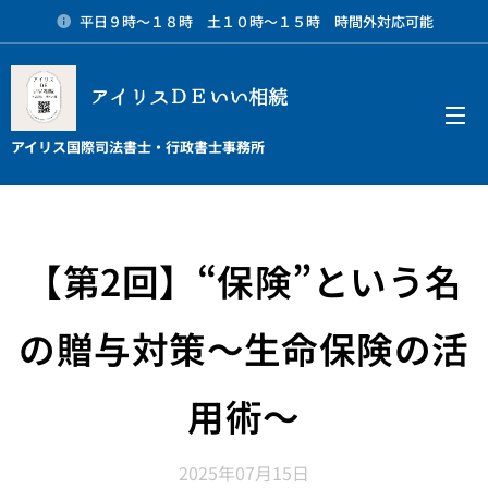
平日９時～１８時 土１０時～１５時 時間外対応可能
アイリスＤＥいい相続
メニュー
アイリス国際司法書士・行政書士事務所
【第2回】“保険”という名
の贈与対策～生命保険の活
用術～
2025年07月15日