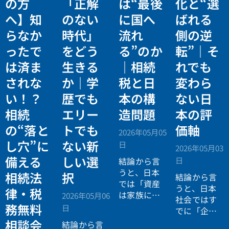
の方
「正解
は“最後
化と“選
へ】知
のない
に国へ
ばれる
らなか
時代」
流れ
側の逆
ったで
をどう
る”のか
転”｜そ
は済ま
生きる
｜相続
れでも
されな
か｜学
税と日
変わら
い！？
歴でも
本の構
ない日
相続
エリー
造問題
本の評
の“落と
トでも
価軸
2026年05月05
し穴”に
ない新
日
2026年05月03
備える
しい選
日
結論から言
うと、日本
相続法
択
結論から言
では「資産
うと、日本
律・税
は家族に引
2026年05月06
社会ではす
き継がれる
務無料
日
でに「企業
もの」とい
が人を選ぶ
相談会
結論から言
う前提があ