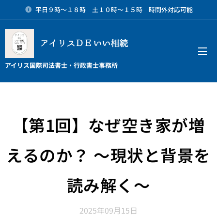
平日９時～１８時 土１０時～１５時 時間外対応可能
アイリスＤＥいい相続
メニュー
アイリス国際司法書士・行政書士事務所
【第1回】なぜ空き家が増
えるのか？ 〜現状と背景を
読み解く〜
2025年09月15日