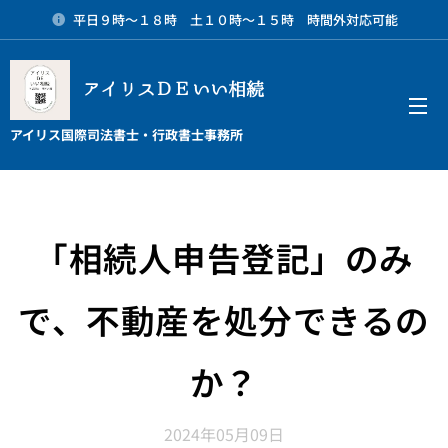
平日９時～１８時 土１０時～１５時 時間外対応可能
アイリスＤＥいい相続
メニュー
アイリス国際司法書士・行政書士事務所
「相続人申告登記」のみ
で、不動産を処分できるの
か？
2024年05月09日