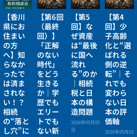
【香川
【第6回
【第5
【第4
県にお
（最終
回】な
回】少
住まい
回）】
ぜ資産
子高齢
の方
「正解
は“最後
化と“選
へ】知
のない
に国へ
ばれる
らなか
時代」
流れ
側の逆
ったで
をどう
る”のか
転”｜そ
は済ま
生きる
｜相続
れでも
されな
か｜学
税と日
変わら
い！？
歴でも
本の構
ない日
相続
エリー
造問題
本の評
の“落と
トでも
価軸
2026年05月05
し穴”に
ない新
日
2026年05月03