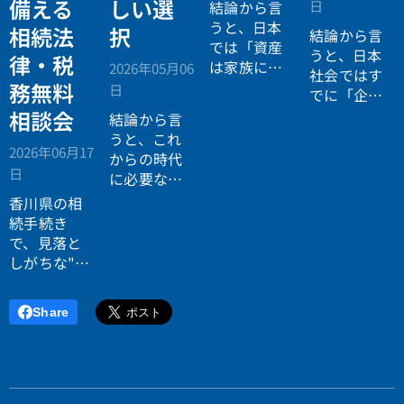
備える
しい選
日
結論から言
うと、日本
相続法
択
結論から言
では「資産
うと、日本
律・税
は家族に引
2026年05月06
社会ではす
き継がれる
務無料
日
でに「企業
もの」とい
が人を選ぶ
相談会
結論から言
う前提があ
時代」から
うと、これ
りながら、
2026年06月17
「人が企業
からの時代
現実には
多
日
を選ぶ時
に必要なの
くの資産が
代」へと構
は「正解に
香川県の相
スムーズに
造が逆転し
乗る力」で
続手続き
次世代へ移
ています。
はなく、
自
で、見落と
転していな
分で正解を
しがちな"落
い構造
があ
設計する力
とし穴"に気
ります。
です。
づいていま
Share
すか？登
記・相続
税・遺産分
割で後悔し
ないため