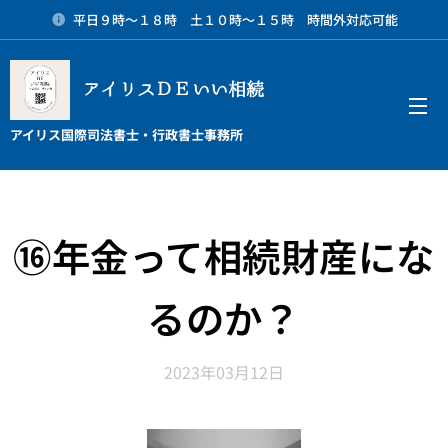
平日９時～１８時 土１０時～１５時 時間外対応可能
アイリスＤＥいい相続
メニュー
アイリス国際司法書士・行政書士事務所
⑯年金って相続財産にな
るのか？
2023年03月12日