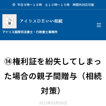
平日９時～１８時 土１０時～１５時 時間外対応可能
アイリスＤＥいい相続
メニュー
アイリス国際司法書士・行政書士事務所
⑭権利証を紛失してしまっ
た場合の親子間贈与（相続
対策）
2023年03月09日